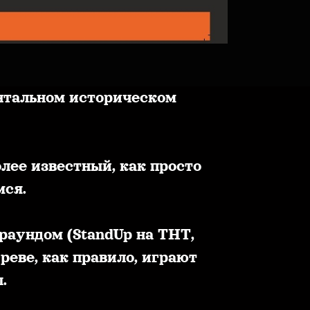
нтальном историческом
лее известный, как просто
мся.
раундом (StandUp на ТНТ,
реве, как правило, играют
.